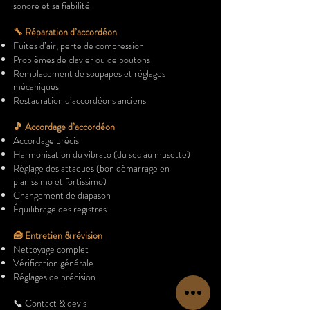
sonore et sa fiabilité.
🔧 Réparation d’accordéon
Fuites d’air, perte de compression
Problèmes de clavier ou de boutons
Remplacement de soupapes et réglages
mécaniques
Restauration d’accordéons anciens
🎵 Accordage d’accordéon
Accordage précis
Harmonisation du vibrato (du sec au musette)
Réglage des attaques (bon démarrage en
pianissimo et fortissimo)
Changement de diapason
Équilibrage des registres
🧰 Entretien & révision
Nettoyage complet
Vérification générale
Réglages de précision
📞 Contact & devis